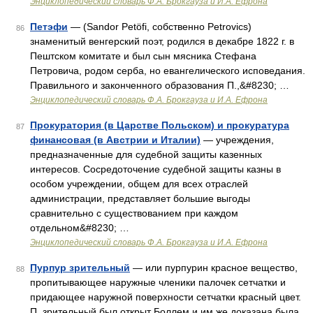
Энциклопедический словарь Ф.А. Брокгауза и И.А. Ефрона
Петэфи
— (Sandor Petöfi, собственно Petrovics)
86
знаменитый венгерский поэт, родился в декабре 1822 г. в
Пештском комитате и был сын мясника Стефана
Петровича, родом серба, но евангелического исповедания.
Правильного и законченного образования П.,&#8230; …
Энциклопедический словарь Ф.А. Брокгауза и И.А. Ефрона
Прокуратория (в Царстве Польском) и прокуратура
87
финансовая (в Австрии и Италии)
— учреждения,
предназначенные для судебной защиты казенных
интересов. Сосредоточение судебной защиты казны в
особом учреждении, общем для всех отраслей
администрации, представляет большие выгоды
сравнительно с существованием при каждом
отдельном&#8230; …
Энциклопедический словарь Ф.А. Брокгауза и И.А. Ефрона
Пурпур зрительный
— или пурпурин красное вещество,
88
пропитывающее наружные членики палочек сетчатки и
придающее наружной поверхности сетчатки красный цвет.
П. зрительный был открыт Боллем и им же доказана была