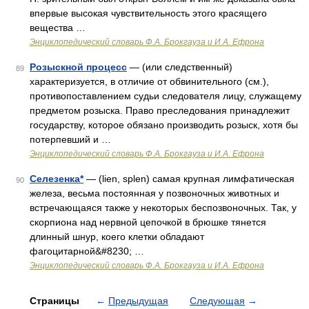
впервые высокая чувствительность этого красящего
вещества …
Энциклопедический словарь Ф.А. Брокгауза и И.А. Ефрона
Розыскной процесс
— (или следственный)
89
характеризуется, в отличие от обвинительного (см.),
противопоставлением судьи следователя лицу, служащему
предметом розыска. Право преследования принадлежит
государству, которое обязано производить розыск, хотя бы
потерпевший и …
Энциклопедический словарь Ф.А. Брокгауза и И.А. Ефрона
Селезенка*
— (lien, splen) самая крупная лимфатическая
90
железа, весьма постоянная у позвоночных животных и
встречающаяся также у некоторых беcпозвоночных. Так, у
скорпиона над нервной цепочкой в брюшке тянется
длинный шнур, коего клетки обладают
фагоцитарной&#8230; …
Энциклопедический словарь Ф.А. Брокгауза и И.А. Ефрона
Страницы
←
Предыдущая
Следующая
→