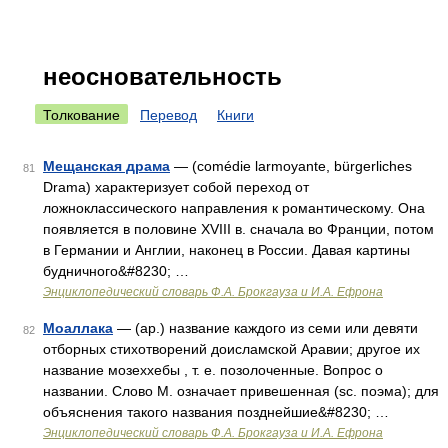
неосновательность
Толкование
Перевод
Книги
Мещанская драма
— (comédie larmoyante, bürgerliches
81
Drama) характеризует собой переход от
ложноклассического направления к романтическому. Она
появляется в половине XVIII в. сначала во Франции, потом
в Германии и Англии, наконец в России. Давая картины
будничного&#8230; …
Энциклопедический словарь Ф.А. Брокгауза и И.А. Ефрона
Моаллака
— (ар.) название каждого из семи или девяти
82
отборных стихотворений доисламской Аравии; другое их
название мозеххебы , т. е. позолоченные. Вопрос о
названии. Слово М. означает привешенная (sc. поэма); для
объяснения такого названия позднейшие&#8230; …
Энциклопедический словарь Ф.А. Брокгауза и И.А. Ефрона