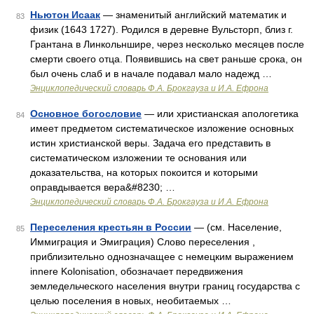
Ньютон Исаак
— знаменитый английский математик и
83
физик (1643 1727). Родился в деревне Вульсторп, близ г.
Грантана в Линкольншире, через несколько месяцев после
смерти своего отца. Появившись на свет раньше срока, он
был очень слаб и в начале подавал мало надежд …
Энциклопедический словарь Ф.А. Брокгауза и И.А. Ефрона
Основное богословие
— или христианская апологетика
84
имеет предметом систематическое изложение основных
истин христианской веры. Задача его представить в
систематическом изложении те основания или
доказательства, на которых покоится и которыми
оправдывается вера&#8230; …
Энциклопедический словарь Ф.А. Брокгауза и И.А. Ефрона
Переселения крестьян в России
— (см. Население,
85
Иммиграция и Эмиграция) Слово переселения ,
приблизительно однозначащее с немецким выражением
innere Kolonisation, обозначает передвижения
земледельческого населения внутри границ государства с
целью поселения в новых, необитаемых …